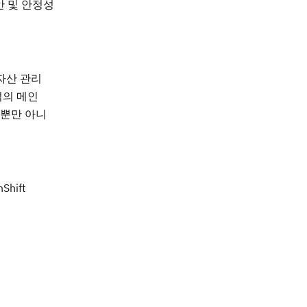
안 및 안정성
자산 관리
럭의 메인
 뿐만 아니
hift