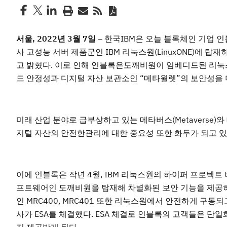
서울
, 2022
년
3
월
7
일
– 한국IBM은 오늘 블록체인 기업 인블
사 고성능 서버 제품군인 IBM 리눅스원(LinuxONE)에 탑재하는 
고 밝혔다. 이로 인해 인블록은도깨비원이 임베디드된 리눅
드 안정성과 디지털 자산 보관소인 “메타월렛”의 보안성을 
미래 산업 분야로 급부상하고 있는 메타버스(Metaverse)
지털 자산의 안전한관리에 대한 중요성 또한 화두가 되고 있
이에 인블록은 작년 4월, IBM 리눅스원의 하이퍼 프로텍트 버추얼 서버
프트웨어인 도깨비원을 탑재해 차별화된 보안 기능을 제공하고
인 MRC400, MRC401 또한 리눅스원에서 안전하게 구동
사가 ESA를 체결했다. ESA 체결로 인블록의 고객들은 단일