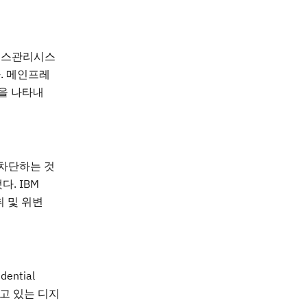
이스관리시스
. 메인프레
을 나타내
 차단하는 것
. IBM
취 및 위변
ntial
받고 있는 디지