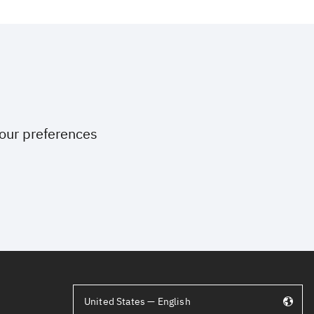
your preferences
United States — English