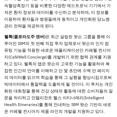
속혈당측정기 등을 비롯한 다양한 메드트로닉 기기에서 가
져온 환자 정보와 데이터를 수신하고 분석하며, 이 정보를
이용하여 환자들과 병원들에게 동적이고 개인화된 당뇨병
관리 전략을 제공하게 된다.
웰톡(콜로라도주 덴버)
은 최근 설립된 왓슨 그룹을 통해 이
루어진 IBM의 첫 번째 직접 투자 업체로서 왓슨의 인지 컴
퓨팅 기능을 적용한 새로운 애플리케이션인 카페웰 컨시어
지(CaféWell Concierge)를 개발하기 위한 협력 관계를 지원
하고 있다. 웰톡의 앱은 왓슨의 고유한 기능을 활용하여 복
잡한 인간의 언어를 이해하고 단 몇 초만에 수백 만 페이지
의 데이터를 읽으며 학습을 통해 그 실행을 향상시킴으로써
빅데이터에서 통찰력을 도출하게 될 것이다. 이 투자는 개인
화된 대화창을 통해 건강 상태와 활동에 대한 소비자들의 질
문을 처리하고 인텔리전트 헬스 이티너레리(Intelligent
Health Itineraries)를 통해 안내하는 IBM 왓슨 기반의 새로
운 카페웰 컨시어지 제품 라인의 개발을 지원하고 있다.