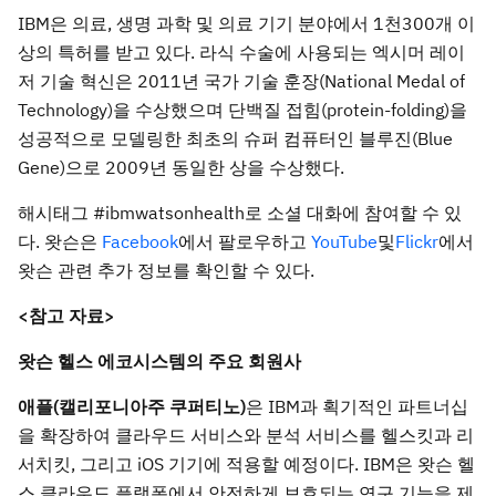
IBM은 의료, 생명 과학 및 의료 기기 분야에서 1천300개 이
상의 특허를 받고 있다. 라식 수술에 사용되는 엑시머 레이
저 기술 혁신은 2011년 국가 기술 훈장(National Medal of
Technology)을 수상했으며 단백질 접힘(protein-folding)을
성공적으로 모델링한 최초의 슈퍼 컴퓨터인 블루진(Blue
Gene)으로 2009년 동일한 상을 수상했다.
해시태그 #ibmwatsonhealth로 소셜 대화에 참여할 수 있
다. 왓슨은
Facebook
에서 팔로우하고
YouTube
및
Flickr
에서
왓슨 관련 추가 정보를 확인할 수 있다.
<
참고 자료>
왓슨 헬스 에코시스템의 주요 회원사
애플(캘리포니아주 쿠퍼티노)
은 IBM과 획기적인 파트너십
을 확장하여 클라우드 서비스와 분석 서비스를 헬스킷과 리
서치킷, 그리고 iOS 기기에 적용할 예정이다. IBM은 왓슨 헬
스 클라우드 플랫폼에서 안전하게 보호되는 연구 기능을 제