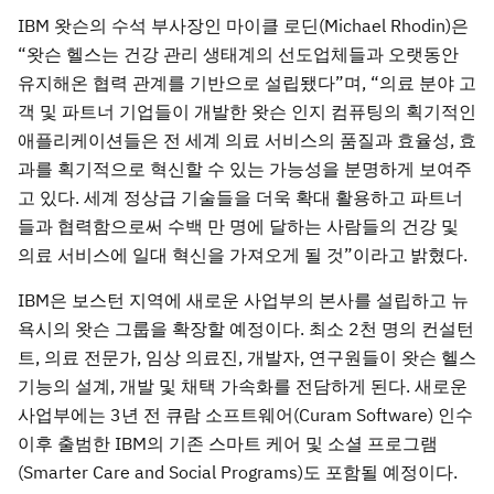
IBM 왓슨의 수석 부사장인 마이클 로딘(Michael Rhodin)은
“왓슨 헬스는 건강 관리 생태계의 선도업체들과 오랫동안
유지해온 협력 관계를 기반으로 설립됐다”며, “의료 분야 고
객 및 파트너 기업들이 개발한 왓슨 인지 컴퓨팅의 획기적인
애플리케이션들은 전 세계 의료 서비스의 품질과 효율성, 효
과를 획기적으로 혁신할 수 있는 가능성을 분명하게 보여주
고 있다. 세계 정상급 기술들을 더욱 확대 활용하고 파트너
들과 협력함으로써 수백 만 명에 달하는 사람들의 건강 및
의료 서비스에 일대 혁신을 가져오게 될 것”이라고 밝혔다.
IBM은 보스턴 지역에 새로운 사업부의 본사를 설립하고 뉴
욕시의 왓슨 그룹을 확장할 예정이다. 최소 2천 명의 컨설턴
트, 의료 전문가, 임상 의료진, 개발자, 연구원들이 왓슨 헬스
기능의 설계, 개발 및 채택 가속화를 전담하게 된다. 새로운
사업부에는 3년 전 큐람 소프트웨어(Curam Software) 인수
이후 출범한 IBM의 기존 스마트 케어 및 소셜 프로그램
(Smarter Care and Social Programs)도 포함될 예정이다.