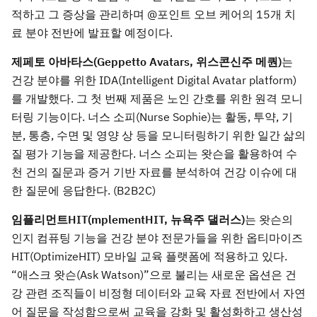
적하고 그 증상을 관리하며 @포인트 오브 케어의 15개 치
료 분야 전반에 발표할 예정이다.
제페토 아바타스(Geppetto Avatars, 위스콘신주 메퀀)
는
건강 분야를 위한 IDA(Intelligent Digital Avatar platform)
를 개발했다. 그 첫 번째 제품은 노인 간호를 위한 원격 모니
터링 기능이다. 너스 소피(Nurse Sophie)는 활동, 투약, 기
분, 통층, 수면 및 영양 상 등을 모니터링하기 위한 일간 삶의
질 평가 기능을 제공한다. 너스 소피는 왓슨을 활용하여 수
천 건의 질문과 증거 기반 자료를 분석하여 건강 이슈에 대
한 질문에 응답한다. (B2B2C)
임플리먼트HIT(mplementHIT, 뉴욕주 댈러스)
는 왓슨의
인지 컴퓨팅 기능을 건강 분야 전문가들을 위한 옵티마이즈
HIT(OptimizeHIT) 모바일 교육 플랫폼에 적용하고 있다.
“애스크 왓슨(Ask Watson)”으로 불리는 새로운 옵션은 건
강 관련 조직들이 비정형 데이터와 교육 자료 전반에서 자연
어 질문을 작성함으로써 교육을 강화 및 활성화하고 생산성