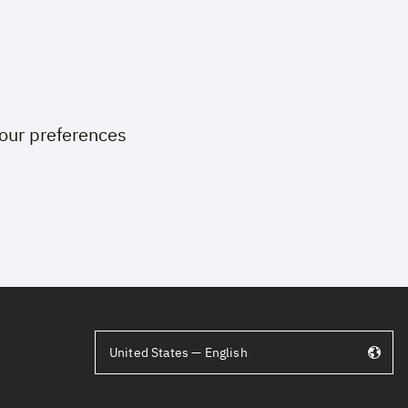
your preferences
United States — English