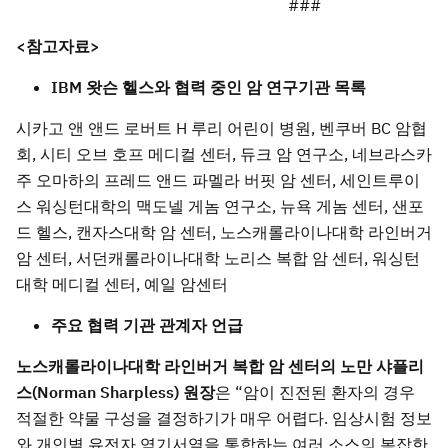
###
<
참고자료>
IBM
왓슨 헬스와 협력 중인 암 연구기관 목록
시카고 앤 앤드 로버트 H 루리 어린이 병원, 벤쿠버 BC 암협
회, 시티 오브 호프 메디컬 센터, 듀크 암 연구소, 네브라스카
주 오마하의 프레드 앤드 파멜라 버핏 암 센터, 세인트루이
스 워싱턴대학의 맥도넬 게놈 연구소, 뉴욕 게놈 센터, 샌포
드 헬스, 캔자스대학 암 센터, 노스캐롤라이나대학 라인버거
암 센터, 서던캐롤라이나대학 노리스 복합 암 센터, 워싱턴
대학 메디컬 센터, 예일 암센터
주요 협력 기관 관계자 언급
노스캐롤라이나대학 라인버거 복합 암 센터의 노만 샤플리
스(Norman Sharpless) 원장
은 “암이 진전된 환자의 경우
적절한 약물 구성을 결정하기가 매우 어렵다. 임상시험 정보
와 개인별 유전자 염기서열을 통합하는 여러 소스의 복잡한