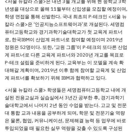
<서울 뉴칼라 스쿨>은 내년 3월 개교를 위해 현 중학교 3학
년생을 대상으로 올해 11월부터 신입생을 모집할 예정이며,
학생 면접을 통해 선발한다. 국내 최초의 P-테크인 <서울 뉴
칼라 스쿨>은 ‘인공지능소프트웨어과’로 개설된다. 세명컴
퓨터고등학교와 경기과학기술대학교가 첫 교육계 파트너
로, 한국IBM이 산업계 파트너로 참여할 예정이며 2019년
정원은 52명이다. 또한, ‘교원 그룹’이 P-테크의 또다른 산업
계 파트너로 다른 교육계 파트너와 2020년 개교를 목표로
P-테크 설립을 준비하게 된다. 교육부는 이 모델을 계속 확
대해갈 계획이며, 2019년 이후 함께 참여할 교육계 및 산업
계 파트너를 확보하기 위해 IBM과 협력하고 있다.
<서울 뉴칼라 스쿨> 학생들은 세명컴퓨터고등학교 내에 개
설된 전용교실과 실습실에서 3년간 공부한 후, 경기과학기
술대학교에서 나머지 2년 동안 수업을 받는다. 고교 및 전문
대 통합 교과 내용을 공부하게 되며, 학문 및 전문기술 역량
은 물론, 협업, 커뮤니케이션, 문제해결 능력 등 업무에 바로
투입되었을 때 필요한 실무 역량을 갖출 수 있도록 구성된