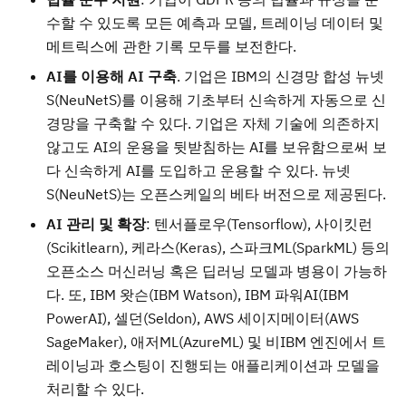
수할 수 있도록 모든 예측과 모델, 트레이닝 데이터 및
메트릭스에 관한 기록 모두를 보전한다.
AI
를
이용해
AI
구축
. 기업은 IBM의 신경망 합성 뉴넷
S(NeuNetS)를 이용해 기초부터 신속하게 자동으로 신
경망을 구축할 수 있다. 기업은 자체 기술에 의존하지
않고도 AI의 운용을 뒷받침하는 AI를 보유함으로써 보
다 신속하게 AI를 도입하고 운용할 수 있다. 뉴넷
S(NeuNetS)는 오픈스케일의 베타 버전으로 제공된다.
AI
관리
및
확장
: 텐서플로우(Tensorflow), 사이킷런
(Scikitlearn), 케라스(Keras), 스파크ML(SparkML) 등의
오픈소스 머신러닝 혹은 딥러닝 모델과 병용이 가능하
다. 또, IBM 왓슨(IBM Watson), IBM 파워AI(IBM
PowerAI), 셀던(Seldon), AWS 세이지메이터(AWS
SageMaker), 애저ML(AzureML) 및 비IBM 엔진에서 트
레이닝과 호스팅이 진행되는 애플리케이션과 모델을
처리할 수 있다.